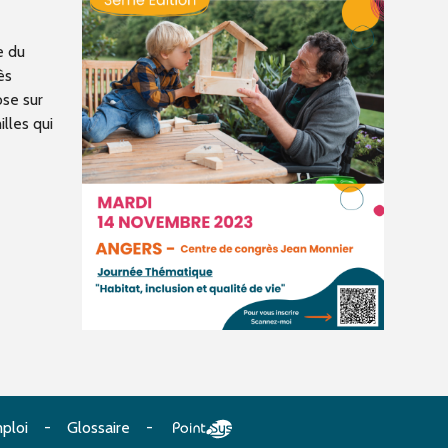
e du
ès
ose sur
lles qui
ploi
Glossaire