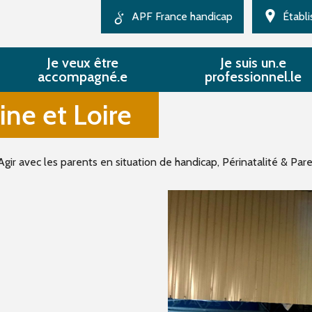
APF France handicap
Établ
Au national
Je veux être
Je suis un.e
accompagné.e
professionnel.le
Direction régionale
Délégation du Maine et
ne et Loire
Nos Missions
Loire
Agir avec les parents en situation de handicap, Périnatalité & Pare