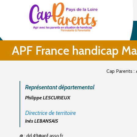
APF France handicap Mai
Cap Parents : 
Re
prése
nt
ant dé
parte
mental
Philippe LESCURIEUX
Directrice de territoire
Inès LEBANSAIS
@ :
dd.49@apf.asso.fr