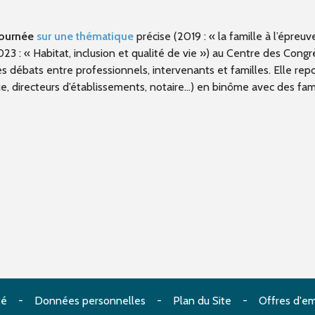
ournée
sur une thématique
précise (2019 : « la famille à l’épreuv
2023 :
«
Habitat, inclusion et qualité de vie
»)
au Centre des Congr
es débats entre professionnels, intervenants et familles. Elle rep
e, directeurs d’établissements, notaire…) en binôme avec des fami
té
Données personnelles
Plan du Site
Offres d'em