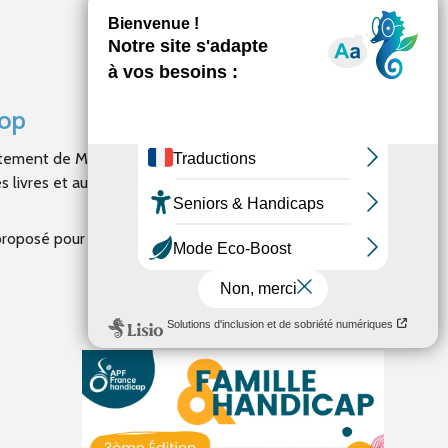
hop
ement de Maine-et-Loire afin de (re)venir à la
ivres et autres objets à prix réduits, donnés par des
proposé pour un instant de détente et de convivialité