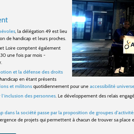
ent
névoles
, la délégation 49 est lieu
on de handicap et leurs proches.
e et Loire comptent également
30 une fois par mois -
.
tion et la défense des droits
 handicap en étant présents
ons et militons
quotidiennement pour une
accessibilité univer
r l’inclusion des personnes
. Le développement des relais engagés
 dans la société passe par la proposition de groupes d'activités
mergence de projets qui permettent à chacun de trouver sa place e