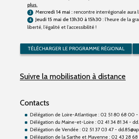
plus.
M
ercredi 14 mai :
rencontre interrégionale aura l
Jeudi 15 mai de 13h30 à 15h30
: l’heure de la g
liberté, l’égalité et l’accessibilité !
TÉLÉCHARGER LE PROGRAMME RÉGIONAL
Suivre la mobilisation à distance
Contacts
Délégation de Loire-Atlantique : 02 51 80 68 00 
Délégation du Maine-et-Loi
re :
02 41 34 81 34 -
dd
Délégation de Vendée :
02 51 37 03 47 -
dd.85@apf
Délégation de la Sarthe et Mayenne :
02 43 28 68 