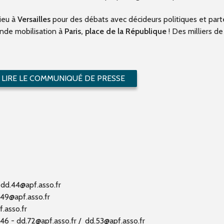
ieu à
Versailles
pour des débats avec décideurs politiques et parte
rande mobilisation à
Paris, place de la République
! Des milliers d
LIRE LE COMMUNIQUÉ DE PRESSE
-
dd.44@apf.asso.fr
.49@apf.asso.fr
.asso.fr
46 - dd.72@apf.asso.fr /
dd.53@apf.asso.fr