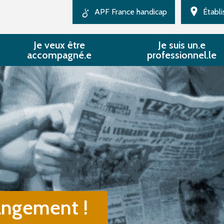
APF France handicap
Établ
Au national
Je veux être
Je suis un.e
accompagné.e
professionnel.le
Direction régionale
Délégation du Maine et
Nos Missions
Loire
angement !