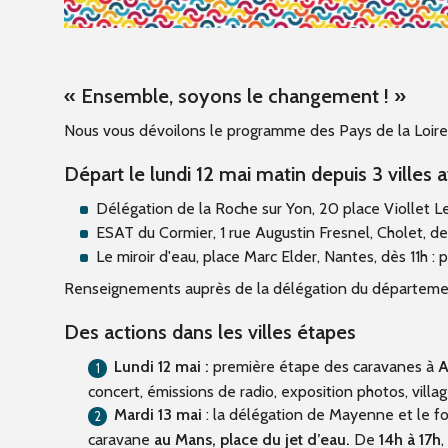
« Ensemble, soyons le changement ! »
Nous vous dévoilons le programme des Pays de la Loire 
Départ le lundi 12 mai matin depuis 3 villes 
Délégation de la Roche sur Yon,
20 place Viollet L
ESAT du Cormier, 1 rue Augustin Fresnel, Cholet, d
Le miroir d'eau,
place Marc Elder, Nantes,
dès 11h : 
Renseignements auprès de la délégation du départem
Des actions dans les villes étapes
Lundi 12 mai :
première étape des caravanes à
A
concert, émissions de radio, exposition photos, villa
Mardi 13 mai
: la délégation de Mayenne et le f
caravane
au Mans, place du jet d’eau.
De
14h à 17h
,