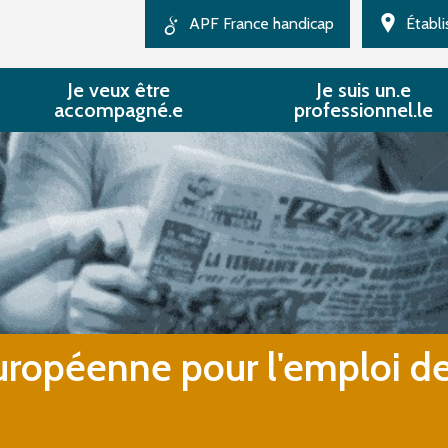
APF France handicap
Établ
Au national
Je veux être
Je suis un.e
accompagné.e
professionnel.le
Direction régionale
Délégation du Maine et
Nos Missions
Loire
uropéenne pour l'emploi d