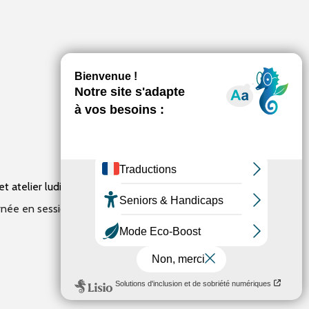
t atelier ludique.
urnée en session de 40mn avec des petits groupes de 6.